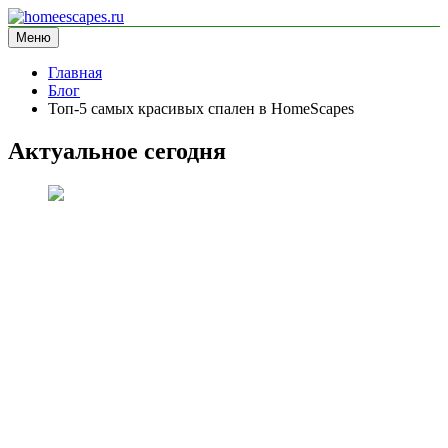
Перейти
к
Меню
homeescapes.ru
информационный сайт
содержимому
Главная
Блог
Топ-5 самых красивых спален в HomeScapes
Актуальное сегодня