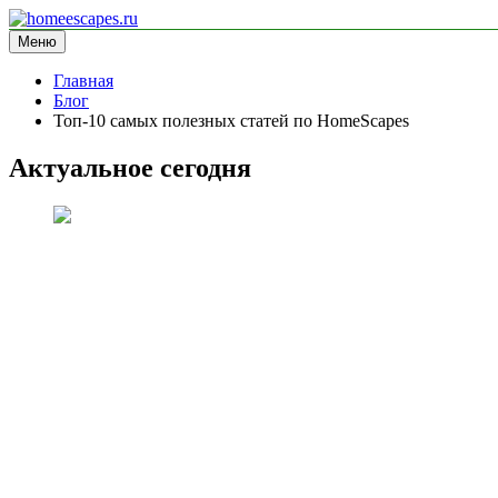
Перейти
к
Меню
homeescapes.ru
информационный сайт
содержимому
Главная
Блог
Топ-10 самых полезных статей по HomeScapes
Актуальное сегодня