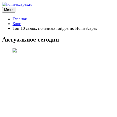
Перейти
к
Меню
homeescapes.ru
информационный сайт
содержимому
Главная
Блог
Топ-10 самых полезных гайдов по HomeScapes
Актуальное сегодня