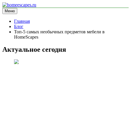
Перейти
к
Меню
homeescapes.ru
информационный сайт
содержимому
Главная
Блог
Топ-5 самых необычных предметов мебели в
HomeScapes
Актуальное сегодня