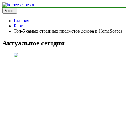
Перейти
к
Меню
homeescapes.ru
информационный сайт
содержимому
Главная
Блог
Топ-5 самых странных предметов декора в HomeScapes
Актуальное сегодня