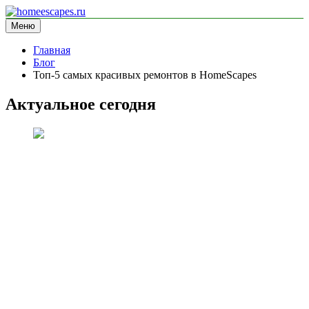
Перейти
к
Меню
homeescapes.ru
информационный сайт
содержимому
Главная
Блог
Топ-5 самых красивых ремонтов в HomeScapes
Актуальное сегодня