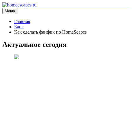
Перейти
к
Меню
homeescapes.ru
информационный сайт
содержимому
Главная
Блог
Как сделать фанфик по HomeScapes
Актуальное сегодня