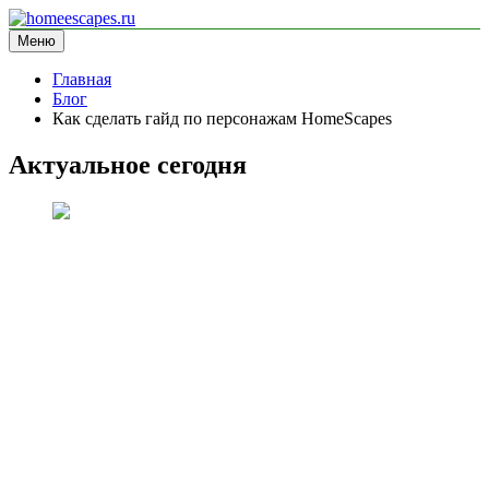
Перейти
к
Меню
homeescapes.ru
информационный сайт
содержимому
Главная
Блог
Как сделать гайд по персонажам HomeScapes
Актуальное сегодня