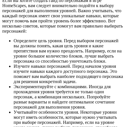
Если вы хотите создать гайд по персонажам в игре
HomeScapes, вам следует внимательно подойти к выбору
персонажей для выполнения уровней. Важно учитывать, что
каждый персонаж имеет свои уникальные навыки, которые
могут помочь вам пройти уровень более эффективно. Вот
несколько советов, которые помогут вам правильно выбирать
персонажей:
Определите цель уровня. Перед выбором персонажей
вы должны понять, какая цель уровня и какие
препятствия вам нужно преодолеть. Например, если на
уровне большое количество блоков, лучше выбрать
персонажа со способностью уничтожать блоки.
Изучите навыки персонажей. Перед началом уровня
изучите навыки каждого доступного персонажа. Это
поможет вам выбрать наиболее подходящего персонажа
для решения конкретной задачи.
Экспериментируйте с комбинациями. Иногда для
прохождения уровня требуется не только один
персонаж, а комбинация нескольких. Попробуйте
разные варианты и найдите оптимальное сочетание
персонажей для выполнения уровня.
Учитывайте особенности уровня. Некоторые уровни
могут иметь особенности, которые нужно учитывать
при выборе персонажей. Например, если на уровне