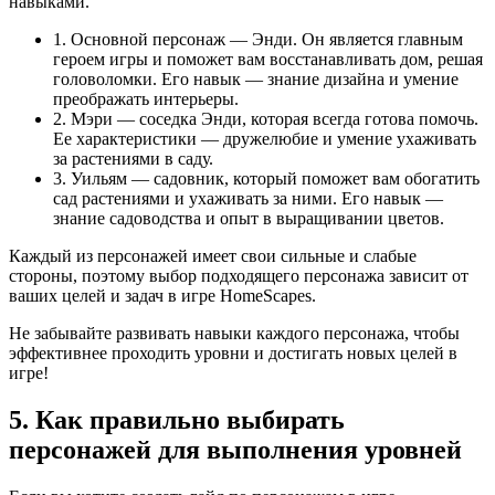
навыками.
1. Основной персонаж — Энди. Он является главным
героем игры и поможет вам восстанавливать дом, решая
головоломки. Его навык — знание дизайна и умение
преображать интерьеры.
2. Мэри — соседка Энди, которая всегда готова помочь.
Ее характеристики — дружелюбие и умение ухаживать
за растениями в саду.
3. Уильям — садовник, который поможет вам обогатить
сад растениями и ухаживать за ними. Его навык —
знание садоводства и опыт в выращивании цветов.
Каждый из персонажей имеет свои сильные и слабые
стороны, поэтому выбор подходящего персонажа зависит от
ваших целей и задач в игре HomeScapes.
Не забывайте развивать навыки каждого персонажа, чтобы
эффективнее проходить уровни и достигать новых целей в
игре!
5. Как правильно выбирать
персонажей для выполнения уровней