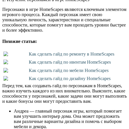
Персонажи в игре HomeScapes являются ключевым элементом
игрового процесса. Каждый персонаж имеет свою
уникальную личность, характеристики и специальные
способности, которые помогут вам проходить уровни быстрее
и более эффективно.
Похожие статьи:
Как сделать гайд по ремонту в HomeScapes
Как сделать гайд по ивентам HomeScapes
Как сделать гайд по мебели HomeScapes
Как сделать гайд по дизайну HomeScapes
Перед тем, как создавать гайд по персонажам в HomeScapes,
важно изучить каждого из них внимательно. Выясните, какие
способности у персонажей, какие задачи они могут выполнять
и какие бонусы они могут предоставить вам.
Андреа — главный персонаж игры, который помогает
вам улучшить интерьер дома. Она может предложить
вам различные варианты дизайна и помочь с выбором
мебели и декора.