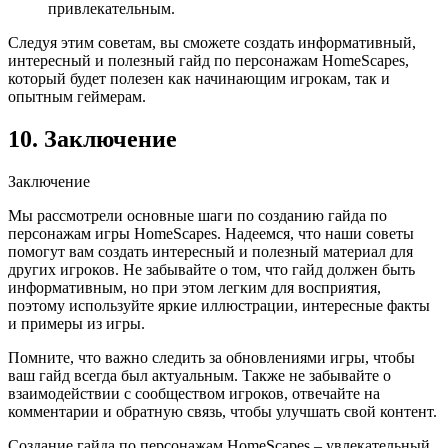
привлекательным.
Следуя этим советам, вы сможете создать информативный,
интересный и полезный гайд по персонажам HomeScapes,
который будет полезен как начинающим игрокам, так и
опытным геймерам.
10. Заключение
Заключение
Мы рассмотрели основные шаги по созданию гайда по
персонажам игры HomeScapes. Надеемся, что наши советы
помогут вам создать интересный и полезный материал для
других игроков. Не забывайте о том, что гайд должен быть
информативным, но при этом легким для восприятия,
поэтому используйте яркие иллюстрации, интересные факты
и примеры из игры.
Помните, что важно следить за обновлениями игры, чтобы
ваш гайд всегда был актуальным. Также не забывайте о
взаимодействии с сообществом игроков, отвечайте на
комментарии и обратную связь, чтобы улучшать свой контент.
Создание гайда по персонажам HomeScapes – увлекательный