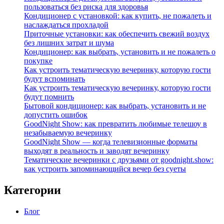
пользоваться без риска для здоровья
Кондиционер с установкой: как купить, не пожалеть и
наслаждаться прохладой
Приточные установки: как обеспечить свежий воздух
без лишних затрат и шума
Кондиционер: как выбрать, установить и не пожалеть о
покупке
Как устроить тематическую вечеринку, которую гости
будут вспоминать
Как устроить тематическую вечеринку, которую гости
будут помнить
Бытовой кондиционер: как выбрать, установить и не
допустить ошибок
GoodNight Show: как превратить любимые телешоу в
незабываемую вечеринку
GoodNight Show — когда телевизионные форматы
выходят в реальность и заводят вечеринку
Тематические вечеринки с друзьями от goodnight.show:
как устроить запоминающийся вечер без суеты
Категории
Блог