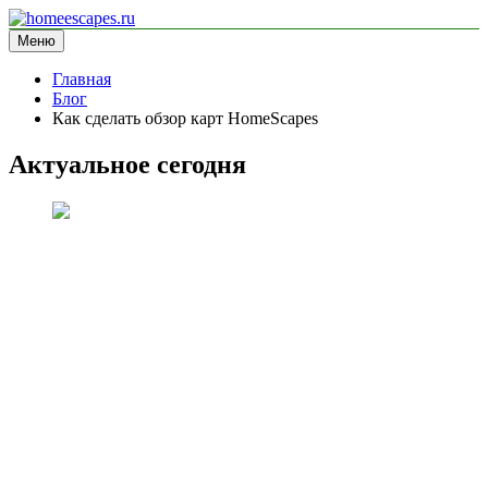
Перейти
к
Меню
homeescapes.ru
информационный сайт
содержимому
Главная
Блог
Как сделать обзор карт HomeScapes
Актуальное сегодня