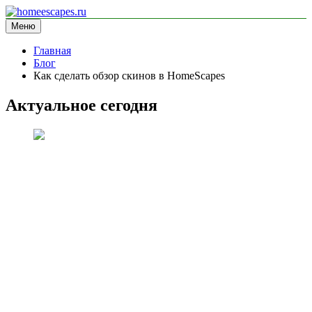
Перейти
к
Меню
homeescapes.ru
информационный сайт
содержимому
Главная
Блог
Как сделать обзор скинов в HomeScapes
Актуальное сегодня