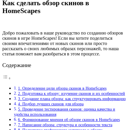
Как сделать обзор скинов в
HomeScapes
Добро пожаловать в наше руководство по созданию обзоров
скинов в игре HomeScapes! Если вы хотите поделиться
своими впечатлениями от новых скинов или просто
рассказать о своих любимых образах персонажей, то наша
статья поможет вам разобраться в этом процессе.
Содержание
1. Определение цели обзора скинов в HomeScapes
2. Подготовка к обзору: изучение скинов и их особенностей
3. Создание плана обзора: как структурировать информацию
4. Подбор лучших скинов для обзора
5. Проведение тестирования скинов: оценка качества и
удобства использования
6. Формирование мнения об обзоре скинов в HomeScapes
7. Написание обзора: структура и особенности текста