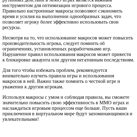
инструментом для оптимизации игрового процесса.
Правильно настроенные макросы позволяют сэкономить
время и усилия на выполнении однообразных задач, что
позволяет игроку более эффективно использовать свои
ресурсы.
Несмотря на то, что использование макросов может повысить
производительность игрока, следует помнить об
ограничениях, установленных разработчиками игр.
Нарушение правил использования макросов может привести
к блокировке аккаунта или другим негативным последствиям.
Для того чтобы избежать проблем, рекомендуется
внимательно изучить правила игры и использования
макросов в ней. Важно также помнить о честной игре и
уважении к другим игрокам.
Используя макросы с умом и соблюдая правила, вы сможете
значительно повысить свою эффективность в MMO играх и
наслаждаться игровым процессом еще больше. Пусть ваши
приключения в виртуальном мире будут запоминающимися и
увлекательными!