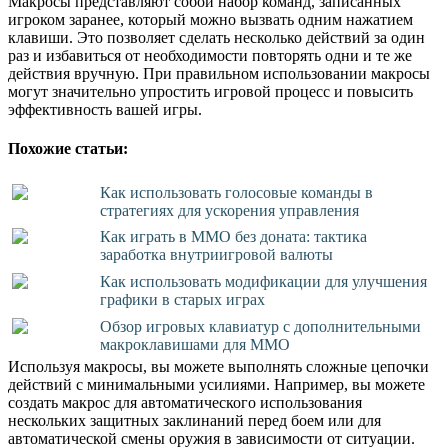
Макросы представляют собой набор команд, записанных
игроком заранее, который можно вызвать одним нажатием
клавиши. Это позволяет сделать несколько действий за один
раз и избавиться от необходимости повторять одни и те же
действия вручную. При правильном использовании макросы
могут значительно упростить игровой процесс и повысить
эффективность вашей игры.
Похожие статьи:
Как использовать голосовые команды в
стратегиях для ускорения управления
Как играть в MMO без доната: тактика
заработка внутриигровой валюты
Как использовать модификации для улучшения
графики в старых играх
Обзор игровых клавиатур с дополнительными
макроклавишами для MMO
Используя макросы, вы можете выполнять сложные цепочки
действий с минимальными усилиями. Например, вы можете
создать макрос для автоматического использования
нескольких защитных заклинаний перед боем или для
автоматической смены оружия в зависимости от ситуации.