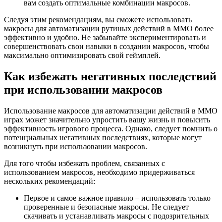
вам создать оптимальные комбинации макросов.
Следуя этим рекомендациям, вы сможете использовать
макросы для автоматизации рутиных действий в MMO более
эффективно и удобно. Не забывайте экспериментировать и
совершенствовать свои навыки в создании макросов, чтобы
максимально оптимизировать свой геймплей.
Как избежать негативных последствий
при использовании макросов
Использование макросов для автоматизации действий в MMO
играх может значительно упростить вашу жизнь и повысить
эффективность игрового процесса. Однако, следует помнить о
потенциальных негативных последствиях, которые могут
возникнуть при использовании макросов.
Для того чтобы избежать проблем, связанных с
использованием макросов, необходимо придерживаться
нескольких рекомендаций:
Первое и самое важное правило – использовать только
проверенные и безопасные макросы. Не следует
скачивать и устанавливать макросы с подозрительных