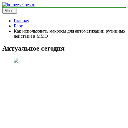
Перейти
к
Меню
homeescapes.ru
информационный сайт
содержимому
Главная
Блог
Как использовать макросы для автоматизации рутинных
действий в MMO
Актуальное сегодня