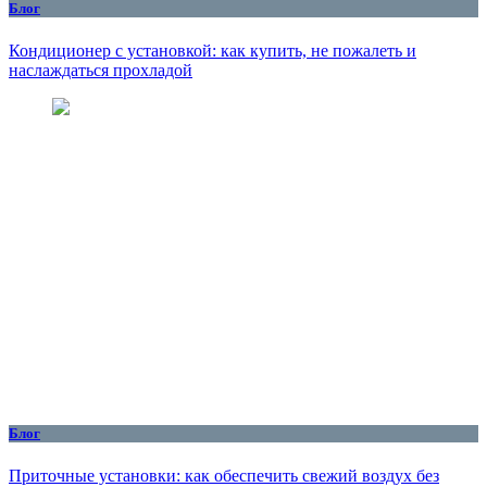
Блог
Кондиционер с установкой: как купить, не пожалеть и
наслаждаться прохладой
Блог
Приточные установки: как обеспечить свежий воздух без