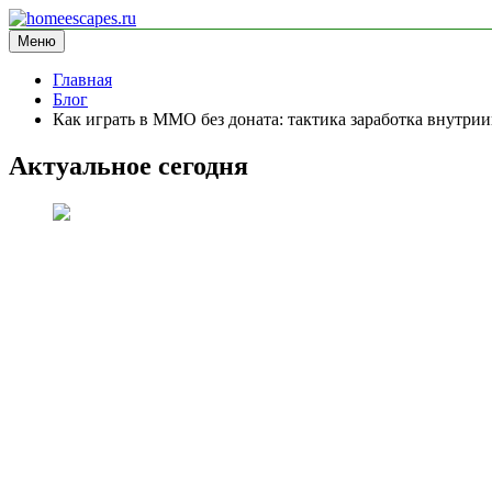
Перейти
к
Меню
homeescapes.ru
информационный сайт
содержимому
Главная
Блог
Как играть в MMO без доната: тактика заработка внутри
Актуальное сегодня