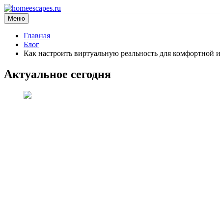
Перейти
к
Меню
homeescapes.ru
информационный сайт
содержимому
Главная
Блог
Как настроить виртуальную реальность для комфортной 
Актуальное сегодня