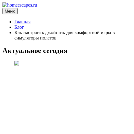
Перейти
к
Меню
homeescapes.ru
информационный сайт
содержимому
Главная
Блог
Как настроить джойстик для комфортной игры в
симуляторы полетов
Актуальное сегодня