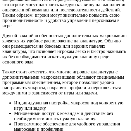
что игроки могут настроить каждую клавишу на выполнение
определенной команды или последовательности действий.
Таким образом, игроки могут значительно повысить свою
производительность и удобство управления персонажем в
игре.
Другой важной особенностью дополнительных макроклавиш
является их удобное расположение на клавиатуре. Обычно
они размещаются на боковых или верхних панелях
клавиатуры, что позволяет игрокам легко и быстро нажимать
их без необходимости искать нужную клавишу среди
основного ряда.
Также стоит отметить, что многие игровые клавиатуры с
дополнительными макроклавишами обладают специальным
программным обеспечением, которое позволяет удобно
настраивать макросы, сохранять профили и переключаться
между ними в зависимости от игры или задачи.
Индивидуальная настройка макросов под конкретную
игру или задачу.
Мгновенный доступ к командам и действиям без
необходимости искать нужную клавишу.
Программное обеспечение для удобного управления
макросами и профилями.