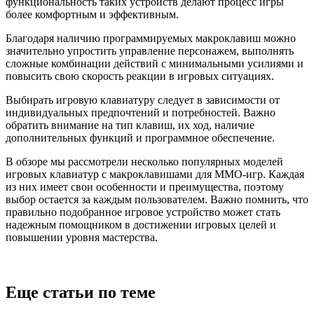
функциональность таких устройств делают процесс игры
более комфортным и эффективным.
Благодаря наличию программируемых макроклавиш можно
значительно упростить управление персонажем, выполнять
сложные комбинации действий с минимальными усилиями и
повысить свою скорость реакции в игровых ситуациях.
Выбирать игровую клавиатуру следует в зависимости от
индивидуальных предпочтений и потребностей. Важно
обратить внимание на тип клавиш, их ход, наличие
дополнительных функций и программное обеспечение.
В обзоре мы рассмотрели несколько популярных моделей
игровых клавиатур с макроклавишами для MMO-игр. Каждая
из них имеет свои особенности и преимущества, поэтому
выбор остается за каждым пользователем. Важно помнить, что
правильно подобранное игровое устройство может стать
надежным помощником в достижении игровых целей и
повышении уровня мастерства.
Еще статьи по теме