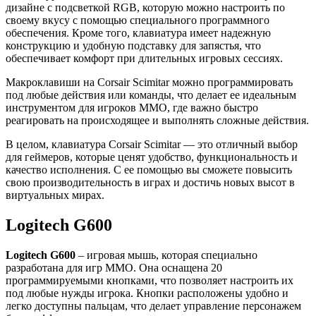
дизайне с подсветкой RGB, которую можно настроить по
своему вкусу с помощью специального программного
обеспечения. Кроме того, клавиатура имеет надежную
конструкцию и удобную подставку для запястья, что
обеспечивает комфорт при длительных игровых сессиях.
Макроклавиши на Corsair Scimitar можно программировать
под любые действия или команды, что делает ее идеальным
инструментом для игроков MMO, где важно быстро
реагировать на происходящее и выполнять сложные действия.
В целом, клавиатура Corsair Scimitar — это отличный выбор
для геймеров, которые ценят удобство, функциональность и
качество исполнения. С ее помощью вы сможете повысить
свою производительность в играх и достичь новых высот в
виртуальных мирах.
Logitech G600
Logitech G600
– игровая мышь, которая специально
разработана для игр MMO. Она оснащена 20
программируемыми кнопками, что позволяет настроить их
под любые нужды игрока. Кнопки расположены удобно и
легко доступны пальцам, что делает управление персонажем