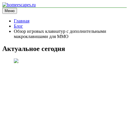
Перейти
к
Меню
homeescapes.ru
информационный сайт
содержимому
Главная
Блог
Обзор игровых клавиатур с дополнительными
макроклавишами для MMO
Актуальное сегодня