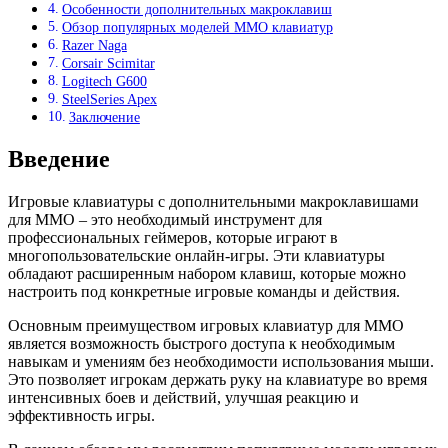
Особенности дополнительных макроклавиш
Обзор популярных моделей MMO клавиатур
Razer Naga
Corsair Scimitar
Logitech G600
SteelSeries Apex
Заключение
Введение
Игровые клавиатуры с дополнительными макроклавишами
для MMO – это необходимый инструмент для
профессиональных геймеров, которые играют в
многопользовательские онлайн-игры. Эти клавиатуры
обладают расширенным набором клавиш, которые можно
настроить под конкретные игровые команды и действия.
Основным преимуществом игровых клавиатур для MMO
является возможность быстрого доступа к необходимым
навыкам и умениям без необходимости использования мыши.
Это позволяет игрокам держать руку на клавиатуре во время
интенсивных боев и действий, улучшая реакцию и
эффективность игры.