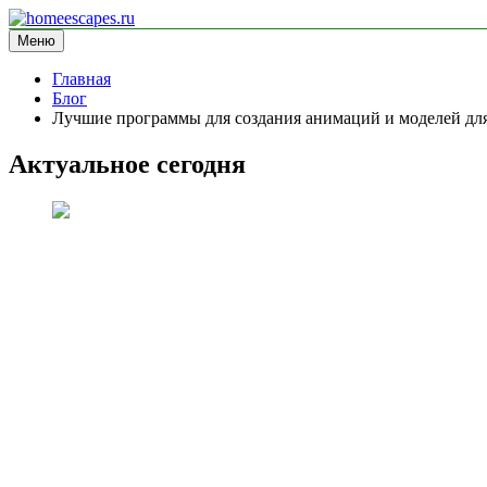
Перейти
к
Меню
homeescapes.ru
информационный сайт
содержимому
Главная
Блог
Лучшие программы для создания анимаций и моделей дл
Актуальное сегодня