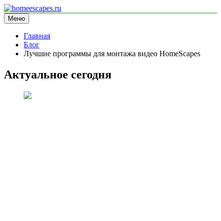
Перейти
к
Меню
homeescapes.ru
информационный сайт
содержимому
Главная
Блог
Лучшие программы для монтажа видео HomeScapes
Актуальное сегодня