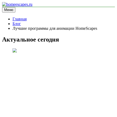
Перейти
к
Меню
homeescapes.ru
информационный сайт
содержимому
Главная
Блог
Лучшие программы для анимации HomeScapes
Актуальное сегодня