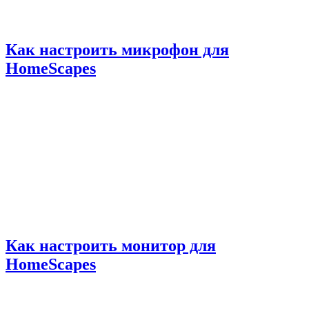
Как настроить микрофон для
HomeScapes
Как настроить монитор для
HomeScapes