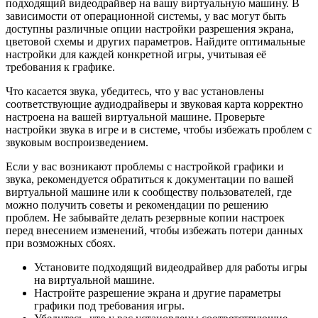
подходящий видеодрайвер на вашу виртуальную машину. В
зависимости от операционной системы, у вас могут быть
доступны различные опции настройки разрешения экрана,
цветовой схемы и других параметров. Найдите оптимальные
настройки для каждей конкретной игры, учитывая её
требования к графике.
Что касается звука, убедитесь, что у вас установлены
соответствующие аудиодрайверы и звуковая карта корректно
настроена на вашей виртуальной машине. Проверьте
настройки звука в игре и в системе, чтобы избежать проблем с
звуковым воспроизведением.
Если у вас возникают проблемы с настройкой графики и
звука, рекомендуется обратиться к документации по вашей
виртуальной машине или к сообществу пользователей, где
можно получить советы и рекомендации по решению
проблем. Не забывайте делать резервные копии настроек
перед внесением изменений, чтобы избежать потери данных
при возможных сбоях.
Установите подходящий видеодрайвер для работы игры
на виртуальной машине.
Настройте разрешение экрана и другие параметры
графики под требования игры.