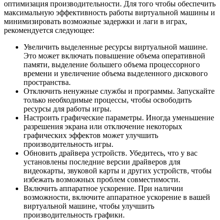
оптимизация производительности. Для того чтобы обеспечить
максимальную эффективность работы виртуальной машины и
минимизировать возможные задержки и лаги в играх,
рекомендуется следующее:
Увеличить выделенные ресурсы виртуальной машине.
Это может включать повышение объема оперативной
памяти, выделение большего объема процессорного
времени и увеличение объема выделенного дискового
пространства.
Отключить ненужные службы и программы. Запускайте
только необходимые процессы, чтобы освободить
ресурсы для работы игры.
Настроить графические параметры. Иногда уменьшение
разрешения экрана или отключение некоторых
графических эффектов может улучшить
производительность игры.
Обновить драйвера устройств. Убедитесь, что у вас
установлены последние версии драйверов для
видеокарты, звуковой карты и других устройств, чтобы
избежать возможных проблем совместимости.
Включить аппаратное ускорение. При наличии
возможности, включите аппаратное ускорение в вашей
виртуальной машине, чтобы улучшить
производительность графики.