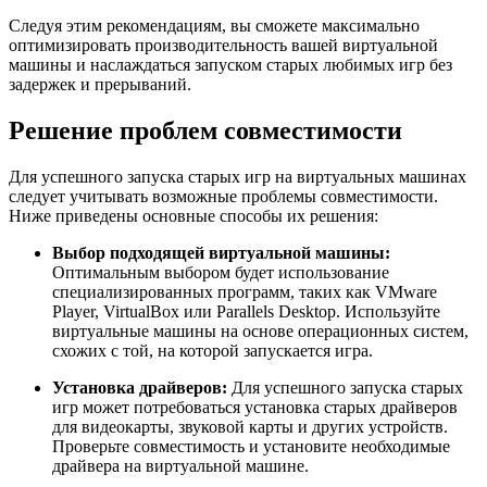
Следуя этим рекомендациям, вы сможете максимально
оптимизировать производительность вашей виртуальной
машины и наслаждаться запуском старых любимых игр без
задержек и прерываний.
Решение проблем совместимости
Для успешного запуска старых игр на виртуальных машинах
следует учитывать возможные проблемы совместимости.
Ниже приведены основные способы их решения:
Выбор подходящей виртуальной машины:
Оптимальным выбором будет использование
специализированных программ, таких как VMware
Player, VirtualBox или Parallels Desktop. Используйте
виртуальные машины на основе операционных систем,
схожих с той, на которой запускается игра.
Установка драйверов:
Для успешного запуска старых
игр может потребоваться установка старых драйверов
для видеокарты, звуковой карты и других устройств.
Проверьте совместимость и установите необходимые
драйвера на виртуальной машине.