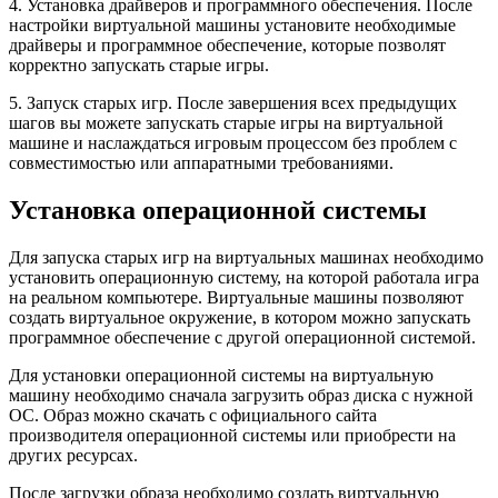
4. Установка драйверов и программного обеспечения. После
настройки виртуальной машины установите необходимые
драйверы и программное обеспечение, которые позволят
корректно запускать старые игры.
5. Запуск старых игр. После завершения всех предыдущих
шагов вы можете запускать старые игры на виртуальной
машине и наслаждаться игровым процессом без проблем с
совместимостью или аппаратными требованиями.
Установка операционной системы
Для запуска старых игр на виртуальных машинах необходимо
установить операционную систему, на которой работала игра
на реальном компьютере. Виртуальные машины позволяют
создать виртуальное окружение, в котором можно запускать
программное обеспечение с другой операционной системой.
Для установки операционной системы на виртуальную
машину необходимо сначала загрузить образ диска с нужной
ОС. Образ можно скачать с официального сайта
производителя операционной системы или приобрести на
других ресурсах.
После загрузки образа необходимо создать виртуальную