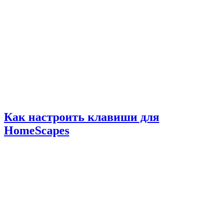
Как настроить клавиши для
HomeScapes