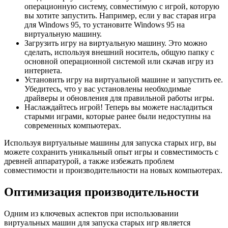
операционную систему, совместимую с игрой, которую
вы хотите запустить. Например, если у вас старая игра
для Windows 95, то установите Windows 95 на
виртуальную машину.
Загрузить игру на виртуальную машину. Это можно
сделать, используя внешний носитель, общую папку с
основной операционной системой или скачав игру из
интернета.
Установить игру на виртуальной машине и запустить ее.
Убедитесь, что у вас установлены необходимые
драйверы и обновления для правильной работы игры.
Наслаждайтесь игрой! Теперь вы можете насладиться
старыми играми, которые ранее были недоступны на
современных компьютерах.
Используя виртуальные машины для запуска старых игр, вы
можете сохранить уникальный опыт игры и совместимость с
древней аппаратурой, а также избежать проблем
совместимости и производительности на новых компьютерах.
Оптимизация производительности
Одним из ключевых аспектов при использовании
виртуальных машин для запуска старых игр является