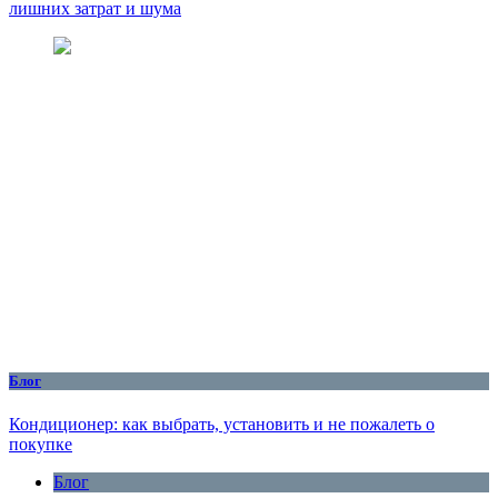
лишних затрат и шума
Блог
Кондиционер: как выбрать, установить и не пожалеть о
покупке
Блог