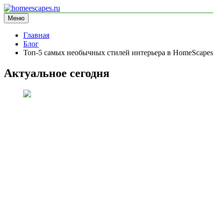
Перейти
к
Меню
homeescapes.ru
информационный сайт
содержимому
Главная
Блог
Топ-5 самых необычных стилей интерьера в HomeScapes
Актуальное сегодня