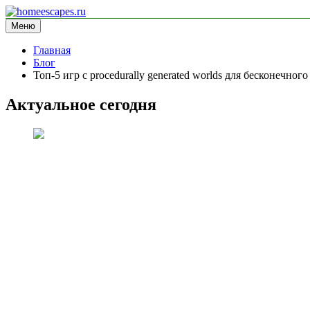
Перейти
к
Меню
homeescapes.ru
информационный сайт
содержимому
Главная
Блог
Топ-5 игр с procedurally generated worlds для бесконечног
Актуальное сегодня