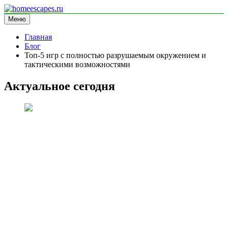
Перейти
к
Меню
homeescapes.ru
информационный сайт
содержимому
Главная
Блог
Топ-5 игр с полностью разрушаемым окружением и
тактическими возможностями
Актуальное сегодня