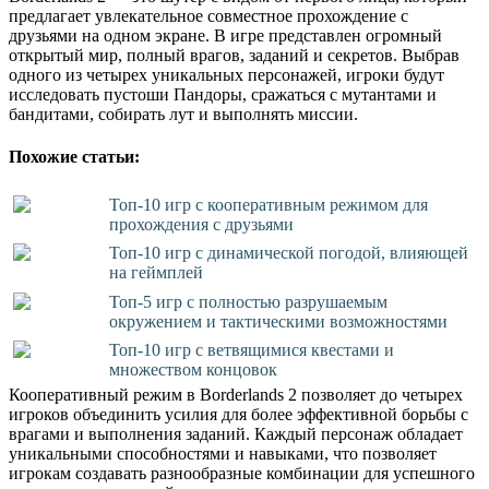
предлагает увлекательное совместное прохождение с
друзьями на одном экране. В игре представлен огромный
открытый мир, полный врагов, заданий и секретов. Выбрав
одного из четырех уникальных персонажей, игроки будут
исследовать пустоши Пандоры, сражаться с мутантами и
бандитами, собирать лут и выполнять миссии.
Похожие статьи:
Топ-10 игр с кооперативным режимом для
прохождения с друзьями
Топ-10 игр с динамической погодой, влияющей
на геймплей
Топ-5 игр с полностью разрушаемым
окружением и тактическими возможностями
Топ-10 игр с ветвящимися квестами и
множеством концовок
Кооперативный режим в Borderlands 2 позволяет до четырех
игроков объединить усилия для более эффективной борьбы с
врагами и выполнения заданий. Каждый персонаж обладает
уникальными способностями и навыками, что позволяет
игрокам создавать разнообразные комбинации для успешного