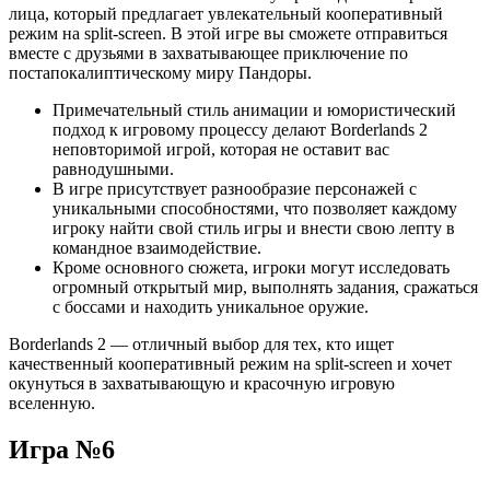
лица, который предлагает увлекательный кооперативный
режим на split-screen. В этой игре вы сможете отправиться
вместе с друзьями в захватывающее приключение по
постапокалиптическому миру Пандоры.
Примечательный стиль анимации и юмористический
подход к игровому процессу делают Borderlands 2
неповторимой игрой, которая не оставит вас
равнодушными.
В игре присутствует разнообразие персонажей с
уникальными способностями, что позволяет каждому
игроку найти свой стиль игры и внести свою лепту в
командное взаимодействие.
Кроме основного сюжета, игроки могут исследовать
огромный открытый мир, выполнять задания, сражаться
с боссами и находить уникальное оружие.
Borderlands 2 — отличный выбор для тех, кто ищет
качественный кооперативный режим на split-screen и хочет
окунуться в захватывающую и красочную игровую
вселенную.
Игра №6