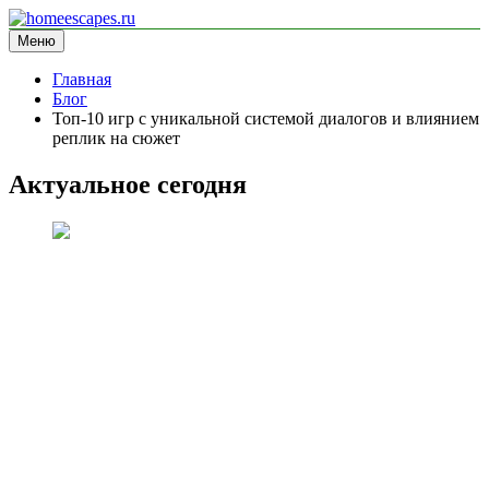
Перейти
к
Меню
homeescapes.ru
информационный сайт
содержимому
Главная
Блог
Топ-10 игр с уникальной системой диалогов и влиянием
реплик на сюжет
Актуальное сегодня