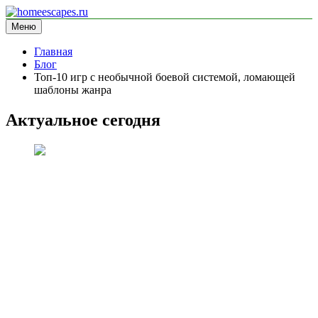
Перейти
к
Меню
homeescapes.ru
информационный сайт
содержимому
Главная
Блог
Топ-10 игр с необычной боевой системой, ломающей
шаблоны жанра
Актуальное сегодня