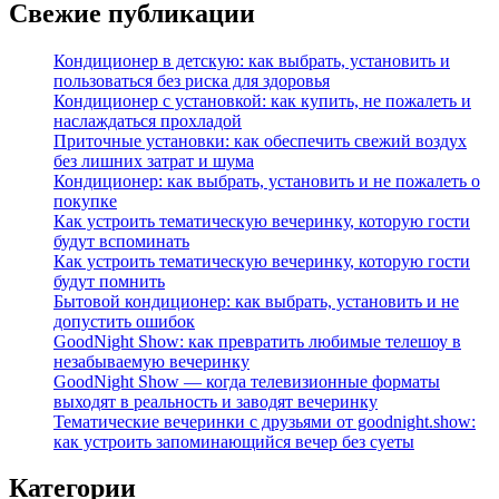
Свежие публикации
Кондиционер в детскую: как выбрать, установить и
пользоваться без риска для здоровья
Кондиционер с установкой: как купить, не пожалеть и
наслаждаться прохладой
Приточные установки: как обеспечить свежий воздух
без лишних затрат и шума
Кондиционер: как выбрать, установить и не пожалеть о
покупке
Как устроить тематическую вечеринку, которую гости
будут вспоминать
Как устроить тематическую вечеринку, которую гости
будут помнить
Бытовой кондиционер: как выбрать, установить и не
допустить ошибок
GoodNight Show: как превратить любимые телешоу в
незабываемую вечеринку
GoodNight Show — когда телевизионные форматы
выходят в реальность и заводят вечеринку
Тематические вечеринки с друзьями от goodnight.show:
как устроить запоминающийся вечер без суеты
Категории