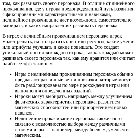
том, как развивать своего персонажа. В отличие от линейного
прокачивания, где у игрока предопределенный путь развития
с фиксированными характеристиками и навыками,
нелинейное прокачивание дает возможность самостоятельно
выбирать, в каких направлениях развивать персонажа.
В играх с нелинейным прокачиванием персонажа игрок
может решать, на что тратить опыт или ресурсы, какие умения
или атрибуты улучшать и какие повышать. Это создает
уникальный опыт для каждого игрока, так как каждый может
развивать своего персонажа так, как ему нравится или считает
наиболее эффективным.
Игры с нелинейным прокачиванием персонажа обычно
предлагают различные ветви прокачки, которые могут
быть разблокированы по мере прохождения игры или
выполнения определенных заданий.
Игроки могут выбирать, например, между улучшением
физических характеристик персонажа, развитием
магических способностей или приобретением новых
навыков.
Нелинейное прокачивание персонажа также часто
связано с возможностью выбора между различными
стилями игры — например, между боевым, умелым и
магическим.