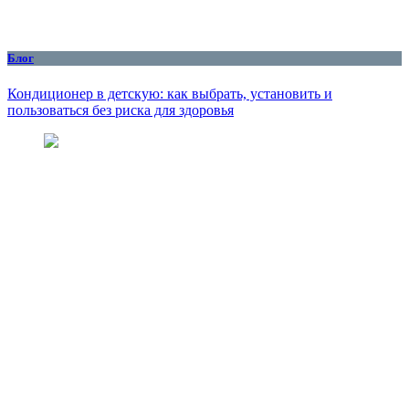
Блог
Кондиционер в детскую: как выбрать, установить и
пользоваться без риска для здоровья