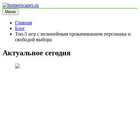
Перейти
к
Меню
homeescapes.ru
информационный сайт
содержимому
Главная
Блог
Топ-5 игр с нелинейным прокачиванием персонажа и
свободой выбора
Актуальное сегодня