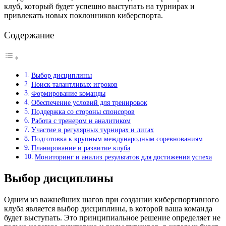
клуб, который будет успешно выступать на турнирах и
привлекать новых поклонников киберспорта.
Содержание
Выбор дисциплины
Поиск талантливых игроков
Формирование команды
Обеспечение условий для тренировок
Поддержка со стороны спонсоров
Работа с тренером и аналитиком
Участие в регулярных турнирах и лигах
Подготовка к крупным международным соревнованиям
Планирование и развитие клуба
Мониторинг и анализ результатов для достижения успеха
Выбор дисциплины
Одним из важнейших шагов при создании киберспортивного
клуба является выбор дисциплины, в которой ваша команда
будет выступать. Это принципиальное решение определяет не