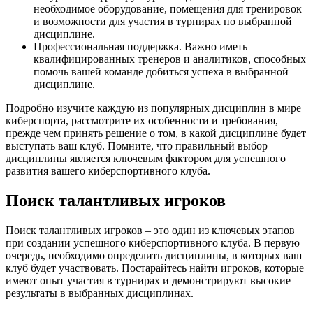
необходимое оборудование, помещения для тренировок
и возможности для участия в турнирах по выбранной
дисциплине.
Профессиональная поддержка. Важно иметь
квалифицированных тренеров и аналитиков, способных
помочь вашей команде добиться успеха в выбранной
дисциплине.
Подробно изучите каждую из популярных дисциплин в мире
киберспорта, рассмотрите их особенности и требования,
прежде чем принять решение о том, в какой дисциплине будет
выступать ваш клуб. Помните, что правильный выбор
дисциплины является ключевым фактором для успешного
развития вашего киберспортивного клуба.
Поиск талантливых игроков
Поиск талантливых игроков – это один из ключевых этапов
при создании успешного киберспортивного клуба. В первую
очередь, необходимо определить дисциплины, в которых ваш
клуб будет участвовать. Постарайтесь найти игроков, которые
имеют опыт участия в турнирах и демонстрируют высокие
результаты в выбранных дисциплинах.