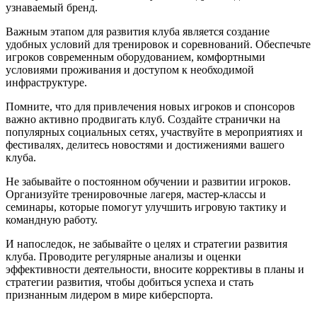
узнаваемый бренд.
Важным этапом для развития клуба является создание
удобных условий для тренировок и соревнований. Обеспечьте
игроков современным оборудованием, комфортными
условиями проживания и доступом к необходимой
инфраструктуре.
Помните, что для привлечения новых игроков и спонсоров
важно активно продвигать клуб. Создайте странички на
популярных социальных сетях, участвуйте в мероприятиях и
фестивалях, делитесь новостями и достижениями вашего
клуба.
Не забывайте о постоянном обучении и развитии игроков.
Организуйте тренировочные лагеря, мастер-классы и
семинары, которые помогут улучшить игровую тактику и
командную работу.
И напоследок, не забывайте о целях и стратегии развития
клуба. Проводите регулярные анализы и оценки
эффективности деятельности, вносите коррективы в планы и
стратегии развития, чтобы добиться успеха и стать
признанным лидером в мире киберспорта.