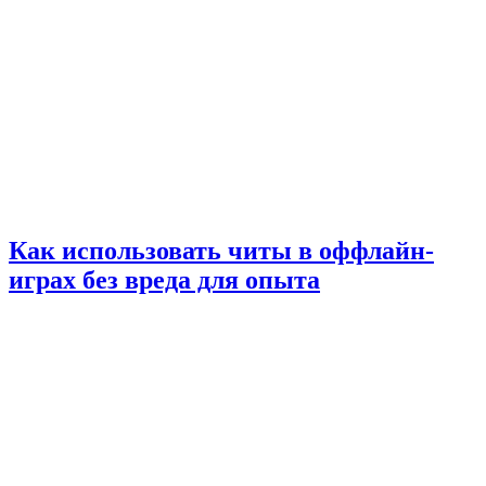
Как использовать читы в оффлайн-
играх без вреда для опыта