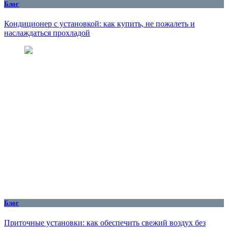
Блог
Кондиционер с установкой: как купить, не пожалеть и
наслаждаться прохладой
Блог
Приточные установки: как обеспечить свежий воздух без