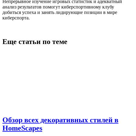
Непрерывное изучение игровых статистик и адекватный
анализ результатов помогут киберспортивному клубу
добиться успеха и занять лидирующие позиции в мире
киберспорта.
Еще статьи по теме
Обзор всех декоративных стилей в
HomeScapes