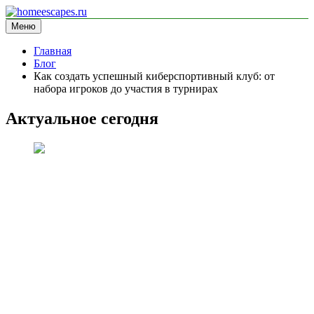
Перейти
к
Меню
homeescapes.ru
информационный сайт
содержимому
Главная
Блог
Как создать успешный киберспортивный клуб: от
набора игроков до участия в турнирах
Актуальное сегодня