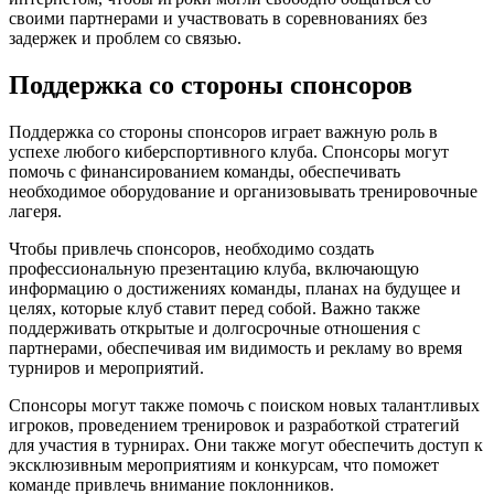
своими партнерами и участвовать в соревнованиях без
задержек и проблем со связью.
Поддержка со стороны спонсоров
Поддержка со стороны спонсоров играет важную роль в
успехе любого киберспортивного клуба. Спонсоры могут
помочь с финансированием команды, обеспечивать
необходимое оборудование и организовывать тренировочные
лагеря.
Чтобы привлечь спонсоров, необходимо создать
профессиональную презентацию клуба, включающую
информацию о достижениях команды, планах на будущее и
целях, которые клуб ставит перед собой. Важно также
поддерживать открытые и долгосрочные отношения с
партнерами, обеспечивая им видимость и рекламу во время
турниров и мероприятий.
Спонсоры могут также помочь с поиском новых талантливых
игроков, проведением тренировок и разработкой стратегий
для участия в турнирах. Они также могут обеспечить доступ к
эксклюзивным мероприятиям и конкурсам, что поможет
команде привлечь внимание поклонников.