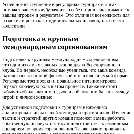
Успешное выступление в регулярных турнирах и лигах
поможет вашему клубу заявить о себе и привлечь внимание к
вашим игрокам и результатам. Это отличная возможность для
развития и роста как индивидуальных игроков, так и всего
коллектива.
Подготовка к крупным
международным соревнованиям
Подготовка к крупным международным соревнованиям —
это один из самых важных этапов для киберспортивного
клуба. Во-первых, необходимо убедиться, что ваша команда
находится в отличной физической и психологической форме.
Регулярные тренировки и правильное питание игроков
играют ключевую роль в этом процессе. Также не стоит
забывать об адекватном отдыхе и соблюдении баланса между
игрой и личной жизнью.
Для успешной подготовки к турнирам необходимо
анализировать игры вашей команды и противников. Изучение
тактик и стратегий других команд поможет вам выработать
собственную игровую тактику и подготовиться к различным
сценариям во время соревнования. Также важно проводить