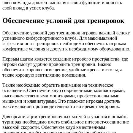
член команды должен выполнять свои функции и вносить
свой вклад в успех клуба.
Обеспечение условий для тренировок
Обеспечение условий для тренировок игроков важный аспект
успешного киберспортивного клуба. Для максимальной
эффективности тренировок необходимо обеспечить игрокам
комфортные условия и доступ к необходимому оборудованию.
Первым шагом является создание игрового пространства, где
игроки смогут удобно проводить тренировки. Важно
обеспечить хорошее освещение, удобные кресла и столы, а
также хорошую вентиляцию помещения.
Также необходимо обратить внимание на техническое
оснащение. Обеспечьте клуб современными компьютерами,
высококачественными мониторами, профессиональными
мышками и клавиатурами. Это поможет игрокам достичь
максимальной производительности во время тренировок.
Для организации тренировочных матчей и участия в онлайн-
турнирах необходимо иметь стабильное интернет-соединение
высокой скорости. Обеспечьте клуб качественным
интернетом, чтобы игроки могли свободно общаться со