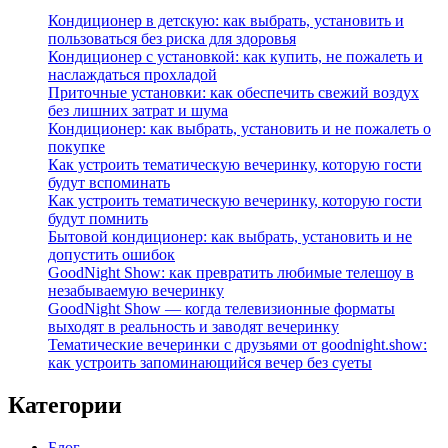
Кондиционер в детскую: как выбрать, установить и
пользоваться без риска для здоровья
Кондиционер с установкой: как купить, не пожалеть и
наслаждаться прохладой
Приточные установки: как обеспечить свежий воздух
без лишних затрат и шума
Кондиционер: как выбрать, установить и не пожалеть о
покупке
Как устроить тематическую вечеринку, которую гости
будут вспоминать
Как устроить тематическую вечеринку, которую гости
будут помнить
Бытовой кондиционер: как выбрать, установить и не
допустить ошибок
GoodNight Show: как превратить любимые телешоу в
незабываемую вечеринку
GoodNight Show — когда телевизионные форматы
выходят в реальность и заводят вечеринку
Тематические вечеринки с друзьями от goodnight.show:
как устроить запоминающийся вечер без суеты
Категории
Блог