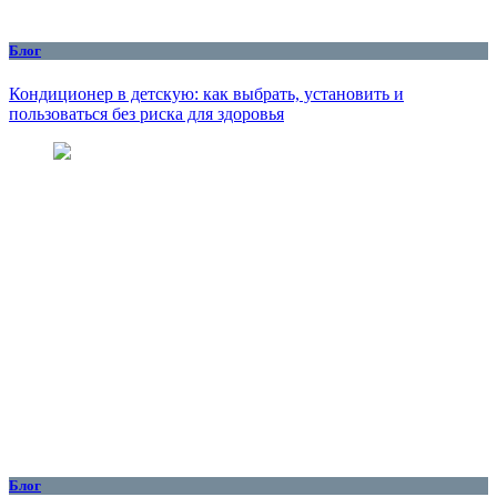
Блог
Кондиционер в детскую: как выбрать, установить и
пользоваться без риска для здоровья
Блог