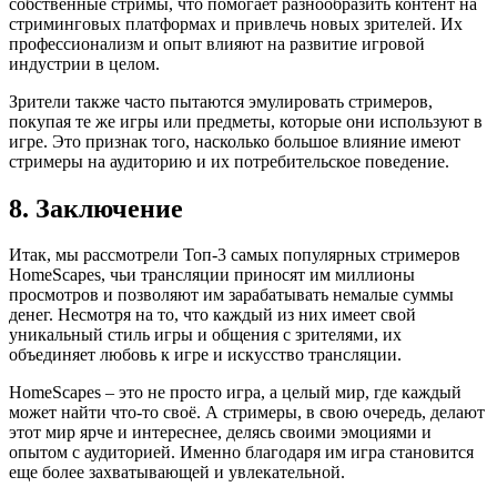
собственные стримы, что помогает разнообразить контент на
стриминговых платформах и привлечь новых зрителей. Их
профессионализм и опыт влияют на развитие игровой
индустрии в целом.
Зрители также часто пытаются эмулировать стримеров,
покупая те же игры или предметы, которые они используют в
игре. Это признак того, насколько большое влияние имеют
стримеры на аудиторию и их потребительское поведение.
8. Заключение
Итак, мы рассмотрели Топ-3 самых популярных стримеров
HomeScapes, чьи трансляции приносят им миллионы
просмотров и позволяют им зарабатывать немалые суммы
денег. Несмотря на то, что каждый из них имеет свой
уникальный стиль игры и общения с зрителями, их
объединяет любовь к игре и искусство трансляции.
HomeScapes – это не просто игра, а целый мир, где каждый
может найти что-то своё. А стримеры, в свою очередь, делают
этот мир ярче и интереснее, делясь своими эмоциями и
опытом с аудиторией. Именно благодаря им игра становится
еще более захватывающей и увлекательной.