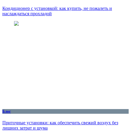
Кондиционер с установкой: как купить, не пожалеть и
наслаждаться прохладой
Блог
Приточные установки: как обеспечить свежий воздух без
лишних затрат и шума