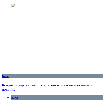
Блог
Кондиционер: как выбрать, установить и не пожалеть о
покупке
Блог