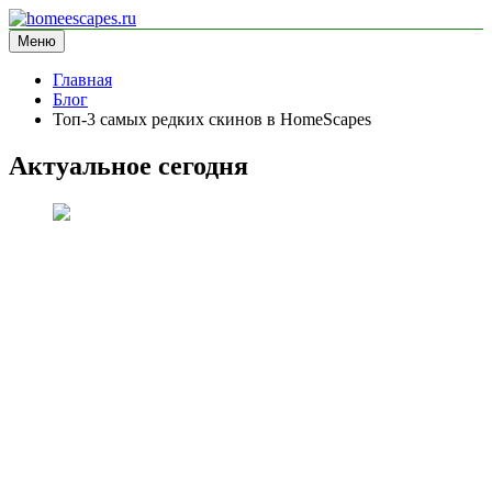
Перейти
к
Меню
homeescapes.ru
информационный сайт
содержимому
Главная
Блог
Топ-3 самых редких скинов в HomeScapes
Актуальное сегодня