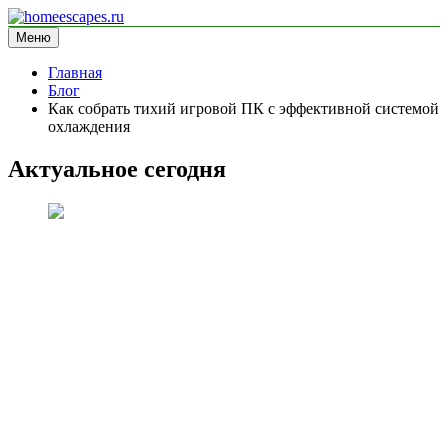
Перейти
к
Меню
homeescapes.ru
информационный сайт
содержимому
Главная
Блог
Как собрать тихий игровой ПК с эффективной системой
охлаждения
Актуальное сегодня