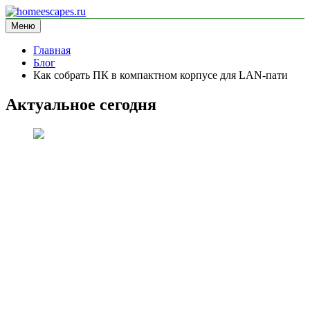
Перейти
к
Меню
homeescapes.ru
информационный сайт
содержимому
Главная
Блог
Как собрать ПК в компактном корпусе для LAN-пати
Актуальное сегодня