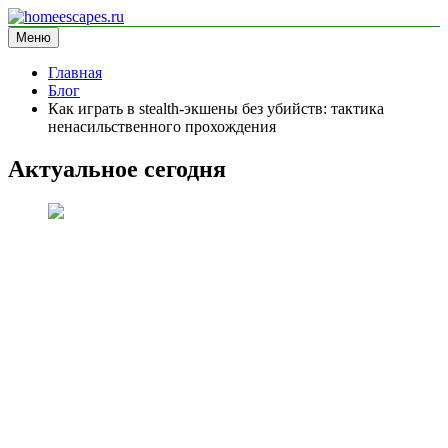
Перейти
к
Меню
homeescapes.ru
информационный сайт
содержимому
Главная
Блог
Как играть в stealth-экшены без убийств: тактика
ненасильственного прохождения
Актуальное сегодня