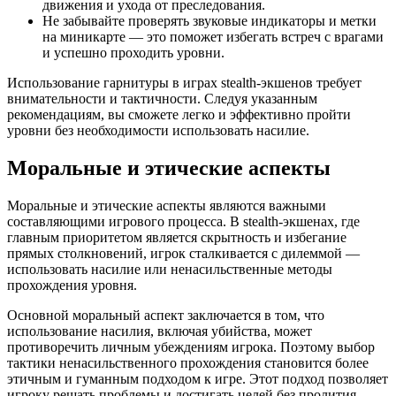
движения и ухода от преследования.
Не забывайте проверять звуковые индикаторы и метки
на миникарте — это поможет избегать встреч с врагами
и успешно проходить уровни.
Использование гарнитуры в играх stealth-экшенов требует
внимательности и тактичности. Следуя указанным
рекомендациям, вы сможете легко и эффективно пройти
уровни без необходимости использовать насилие.
Моральные и этические аспекты
Моральные и этические аспекты являются важными
составляющими игрового процесса. В stealth-экшенах, где
главным приоритетом является скрытность и избегание
прямых столкновений, игрок сталкивается с дилеммой —
использовать насилие или ненасильственные методы
прохождения уровня.
Основной моральный аспект заключается в том, что
использование насилия, включая убийства, может
противоречить личным убеждениям игрока. Поэтому выбор
тактики ненасильственного прохождения становится более
этичным и гуманным подходом к игре. Этот подход позволяет
игроку решать проблемы и достигать целей без пролития