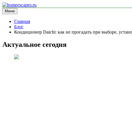
Перейти
к
Меню
homeescapes.ru
информационный сайт
содержимому
Главная
Блог
Кондиционер Daichi: как не прогадать при выборе, устано
Актуальное сегодня