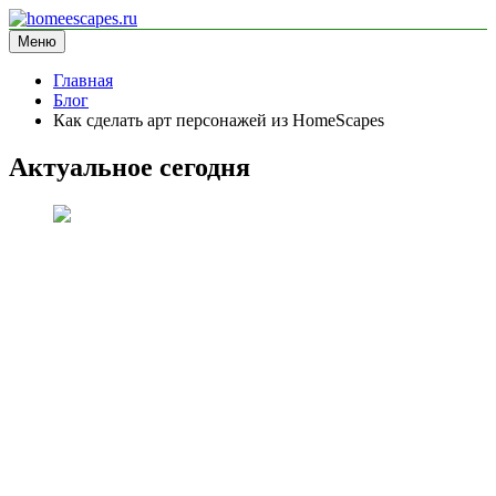
Перейти
к
Меню
homeescapes.ru
информационный сайт
содержимому
Главная
Блог
Как сделать арт персонажей из HomeScapes
Актуальное сегодня