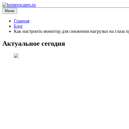
Перейти
к
Меню
homeescapes.ru
информационный сайт
содержимому
Главная
Блог
Как настроить монитор для снижения нагрузки на глаза п
Актуальное сегодня