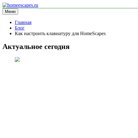
Перейти
к
Меню
homeescapes.ru
информационный сайт
содержимому
Главная
Блог
Как настроить клавиатуру для HomeScapes
Актуальное сегодня