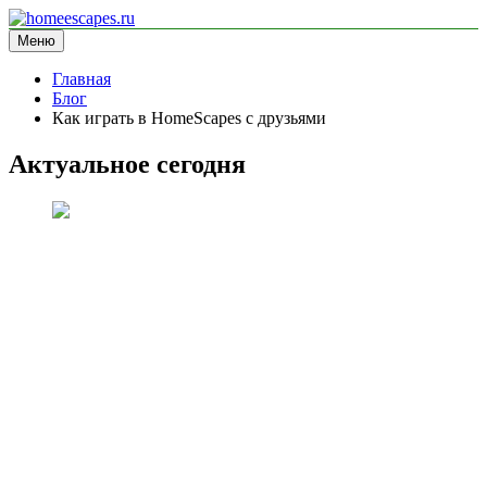
Перейти
к
Меню
homeescapes.ru
информационный сайт
содержимому
Главная
Блог
Как играть в HomeScapes с друзьями
Актуальное сегодня