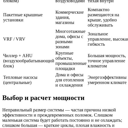
блоком)
воздуховодами
тихая внутри
Компактно
Коммерческие
Пакетные крышные
размещаются на
здания,
установки
крыше, удобно
магазины
обслуживать
Многоэтажные
Зональное
дома, офисы с
VRF / VRV
управление, высока
разными
гибкость
зонами
Крупные
Чиллер + AHU
Большая мощность,
объекты,
(воздухообрабатывающий
точное управление
промышленные
блок)
климатом
площадки
Дома и офисы
Тепловые насосы
Энергоэффективны 
для отопления
(центральные)
умеренном климате
и охлаждения
Выбор и расчет мощности
Неправильный размер системы — частая причина низкой
эффективности и преждевременных поломок. Слишком
маленькая система будет работать постоянно и не охлаждать;
слишком большая — краткие циклы, плохая влажность и