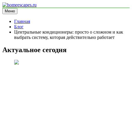
Перейти
к
Меню
homeescapes.ru
информационный сайт
содержимому
Главная
Блог
Центральные кондиционеры: просто о сложном и как
выбрать систему, которая действительно работает
Актуальное сегодня